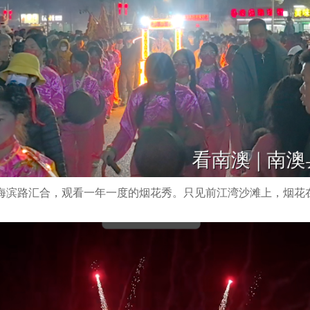
海滨路汇合，观看一年一度的烟花秀。只见前江湾沙滩上，烟花