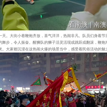
一天。大街小巷鞭炮齐放，喜气洋洋，热闹非凡。队员们身着节
的舞步，令人振奋。醒狮队的狮子活灵活现或跳跃或翻滚，鞭炮
伏。大家都沉浸在这热闹火爆的场景当中，感受着民俗活动的魅