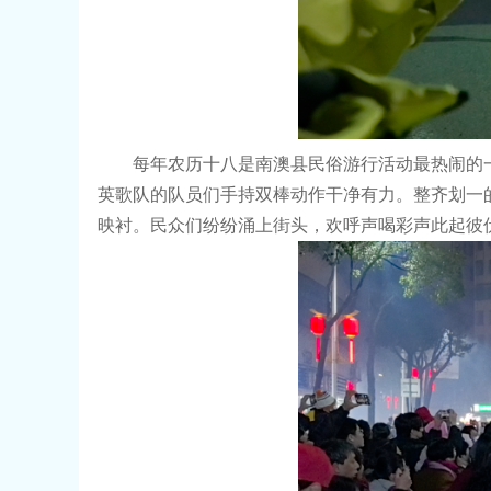
每年农历十八是南澳县民俗游行活动最热闹的
英歌队的队员们手持双棒动作干净有力。整齐划一
映衬。民众们纷纷涌上街头，欢呼声喝彩声此起彼