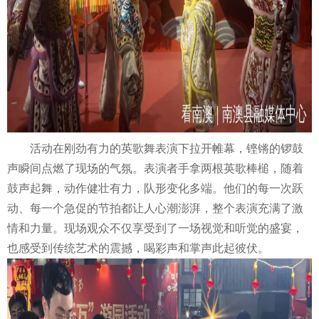
活动在刚劲有力的英歌舞表演下拉开帷幕，铿锵的锣鼓
声瞬间点燃了现场的气氛。表演者手拿两根英歌棒槌，随着
鼓声起舞，动作健壮有力，队形变化多端。他们的每一次跃
动、每一个急促的节拍都让人心潮澎湃，整个表演充满了激
情和力量。现场观众不仅享受到了一场视觉和听觉的盛宴，
也感受到传统艺术的震撼，喝彩声和掌声此起彼伏。