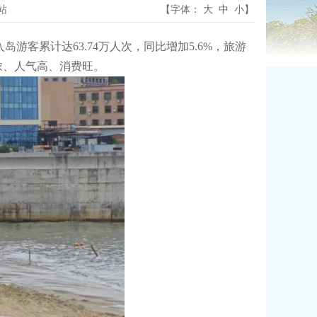
站
【字体：
大
中
小
】
累计达63.74万人次，同比增加5.6%，旅游
味浓、人气高、消费旺。