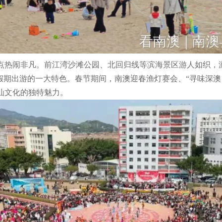
热闹非凡。前江湾沙滩公园、北回归线等滨海景区游人如织，游
假期出游的一大特色。春节期间，南澳迎春渔灯赛会、“寻味深澳
汕文化的独特魅力。